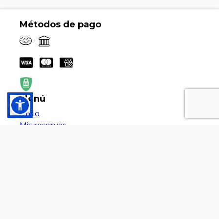
Métodos de pago
Menú
Inicio
Mis reservas
Preguntas Frecuentes
Prensa
Quienes Somos
Contacto
+59894401226
senderismoparatodos.uy@gmail.com