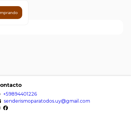
omprando
ontacto
+59894401226
senderismoparatodos.uy@gmail.com